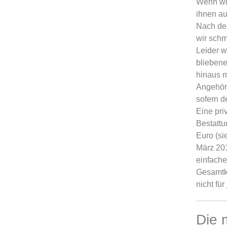
Wenn wi
ihnen au
Nach de
wir schm
Leider w
bliebene
hinaus m
Angehör
sofern d
Eine pri
Bestatt
Euro (si
März 201
einfache
Gesamtko
nicht fü
Die 