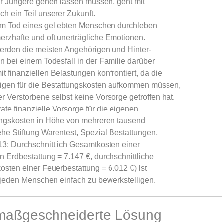
r Jüngere gehen lassen müssen, geht mit
ch ein Teil unserer Zukunft.
m Tod eines geliebten Menschen durchleben
erzhafte und oft unerträgliche Emotionen.
erden die meisten Angehörigen und Hinter-
n bei einem Todesfall in der Familie darüber
it finanziellen Belastungen konfrontiert, da die
igen für die Bestattungskosten aufkommen müssen,
er Verstorbene selbst keine Vorsorge getroffen hat.
vate finanzielle Vorsorge für die eigenen
ungskosten in Höhe von mehreren tausend
ehe Stiftung Warentest, Spezial Bestattungen,
3: Durchschnittlich Gesamtkosten einer
n Erdbestattung = 7.147 €, durchschnittliche
sten einer Feuerbestattung = 6.012 €) ist
r jeden Menschen einfach zu bewerkstelligen.
maßgeschneiderte Lösung