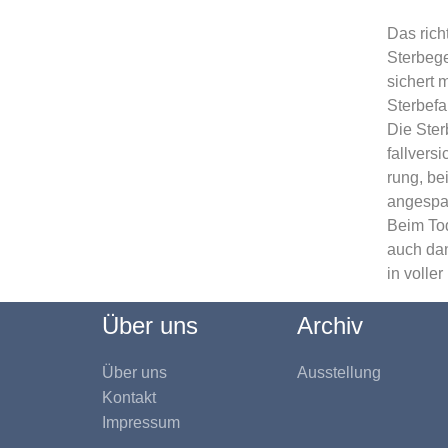
Das rich
Sterbege
sichert 
Sterbefa
Die Ster
fallvers
rung, be
angespa
Beim Tod
auch dan
in volle
Über uns
Archiv
Über uns
Ausstellung
Kontakt
Impressum