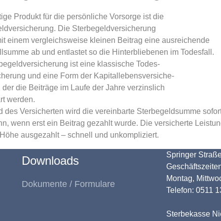
tige Produkt für die persönliche Vorsorge ist die
ldversicherung. Die Sterbegeldversicherung
mit einem vergleichsweise kleinen Beitrag eine ausreichende
llsumme ab und entlastet so die Hinterbliebenen im Todesfall.
begeldversicherung ist eine klassische Todes-
icherung und eine Form der Kapitallebensversiche-
i der die Beiträge im Laufe der Jahre verzinslich
rt werden.
 des Versicherten wird die vereinbarte Sterbegeldsumme sofort 
n, wenn erst ein Beitrag gezahlt wurde. Die versicherte Leistun
r Höhe ausgezahlt – schnell und unkompliziert.
Springer Straß
Downloads
Geschäftszeiten
Montag, Mittwoc
Dokumente / Formulare
Telefon: 0511 
Sterbekasse N