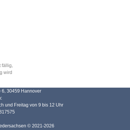
fällig,
g wird
e 6, 30459 Hannover
:
h und Freitag von 9 bis 12 Uhr
1317575
iedersachsen © 2021-2026